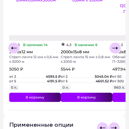
4.5
В наличии: 14
4.3
В наличии: 6
4.3
В
3000х12 мм
2000х15х8 мм
1200х80
Стреп-лента 12 мм х 0,6 мм
Стреп-лента 15 мм х 0,8 мм
Обечайк
х 3000 м
х 2000 м
П−32BC 
5050 ₽
5544 ₽
497.94 
от 2
4595.5 ₽
от 2
5045.04 ₽
от 50
от 5
4191.5 ₽
от 5
4601.52 ₽
от 300
0 л.
0 л.
960 л.
В корзину
В корзину
Примененные опции