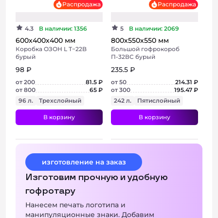
Распродажа
Распродажа
4.3
В наличии: 1356
5
В наличии: 2069
600х400х400 мм
800х550х550 мм
Коробка ОЗОН L Т−22B
Большой гофрокороб
бурый
П-32ВС бурый
98 ₽
235.5 ₽
от 200
81.5 ₽
от 50
214.31 ₽
от 800
65 ₽
от 300
195.47 ₽
96 л.
Трехслойный
242 л.
Пятислойный
В корзину
В корзину
+ 2 фото
+ 2 фото
изготовление на заказ
Изготовим прочную и удобную
гофротару
Нанесем печать логотипа и
манипуляционные знаки. Добавим