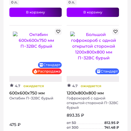
0 л.
0 л.
В корзину
В корзину
Стандарт
Распродажа
Стандарт
4.7
ожидается
4.7
ожидается
600х600х750 мм
1200х800х800 мм
Октабин П−32BC бурый
Гофрокороб с одной
открытой стороной П−32BC
бурый
893.35 ₽
от 50
812.95 ₽
475 ₽
от 300
741.48 ₽