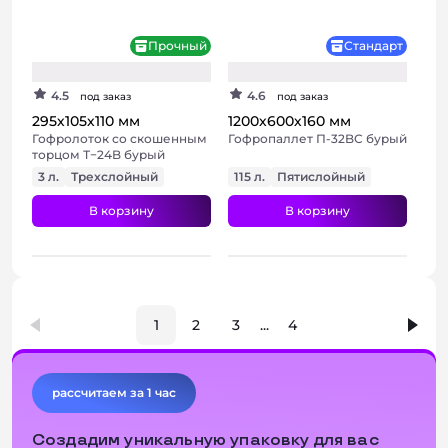
+ 2 фото
+ 2 фото
Прочный
Стандарт
4.5
4.6
под заказ
под заказ
295х105х110 мм
1200х600х160 мм
Гофролоток со скошенным
Гофропаллет П-32BC бурый
торцом Т−24B бурый
3 л.
Трехслойный
115 л.
Пятислойный
В корзину
В корзину
1
2
3
...
4
+ 2 фото
рассчитаем за 1 час
Создадим уникальную упаковку для вас