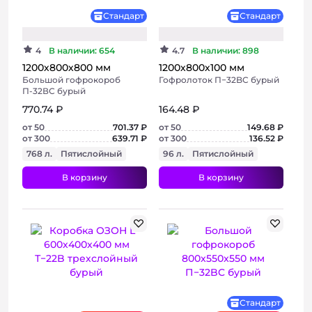
Стандарт
Стандарт
4
В наличии: 654
4.7
В наличии: 898
1200х800х800 мм
1200х800х100 мм
Большой гофрокороб
Гофролоток П−32BC бурый
П-32ВС бурый
770.74 ₽
164.48 ₽
от 50
701.37 ₽
от 50
149.68 ₽
от 300
639.71 ₽
от 300
136.52 ₽
768 л.
Пятислойный
96 л.
Пятислойный
В корзину
В корзину
Хит
Хит
Бюджетный
Стандарт