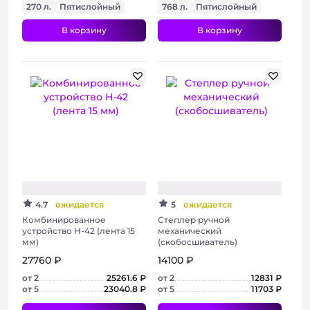
270 л.
Пятислойный
768 л.
Пятислойный
В корзину
В корзину
+ 2 фото
+ 2 фото
4.7
ожидается
5
ожидается
Комбинированное
Степлер ручной
устройство Н-42 (лента 15
механический
мм)
(скобосшиватель)
27760 ₽
14100 ₽
от 2
25261.6 ₽
от 2
12831 ₽
от 5
23040.8 ₽
от 5
11703 ₽