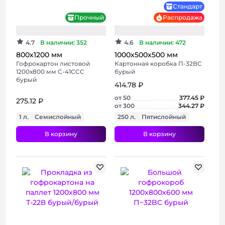
Хит
Стандарт
Прочный
Распродажа
4.7
В наличии: 352
4.6
В наличии: 472
800х1200 мм
1000х500х500 мм
Гофрокартон листовой
Картонная коробка П-32ВС
1200х800 мм С-41CCC
бурый
бурый
414.78 ₽
от 50
377.45 ₽
275.12 ₽
от 300
344.27 ₽
1 л.
Семислойный
250 л.
Пятислойный
В корзину
В корзину
+ 2 фото