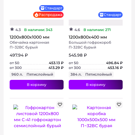
Стандарт
Распродажа
Стандарт
4.3
В наличии: 343
4.6
В наличии: 271
1200х800х1000 мм
1200х800х400 мм
Обечайка картонная
Большой гофрокороб
П−32BC бурый
П-32ВС бурый
497.94 ₽
545.98 ₽
от 50
453.13 ₽
от 50
496.84 ₽
от 300
413.29 ₽
от 300
453.16 ₽
960 л.
Пятислойный
384 л.
Пятислойный
В корзину
В корзину
+ 3 фото
Хит