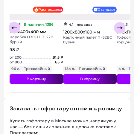
Бюджетный
Распродажа
Стандарт
4.3
В наличии: 1356
4.1
4.3
под заказ
п
600х400х400 мм
1200х800х160 мм
300х110
Коробка ОЗОН L Т−22B
Картонный палет П−32BC
Гофроло
бурый
бурый
торцом 
98 ₽
от 200
81.5 ₽
от 800
65 ₽
96 л.
Трехслойный
154 л.
Пятислойный
4 л.
Тр
В корзину
В корзину
Заказать гофротару оптом и в розницу
Купить гофротару в Москве можно напрямую у
нас — без лишних звеньев в цепочке поставок.
Предлагаем: