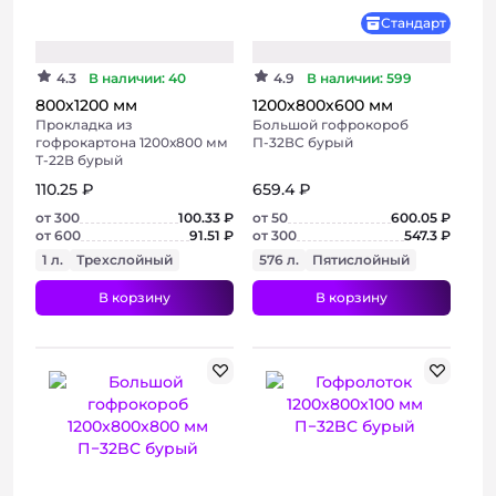
Бюджетный
Стандарт
4.3
В наличии: 40
4.9
В наличии: 599
800х1200 мм
1200х800х600 мм
Прокладка из
Большой гофрокороб
гофрокартона 1200х800 мм
П-32ВС бурый
Т-22В бурый
110.25 ₽
659.4 ₽
от 300
100.33 ₽
от 50
600.05 ₽
от 600
91.51 ₽
от 300
547.3 ₽
1 л.
Трехслойный
576 л.
Пятислойный
В корзину
В корзину