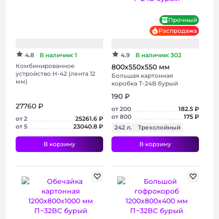
Хит
Прочный
Распродажа
Консультация
4.8
В наличии: 1
4.9
В наличии: 302
Комбинированное
800х550х550 мм
устройство Н-42 (лента 12
Большая картонная
мм)
коробка Т-24В бурый
190 ₽
27760 ₽
от 200
182.5 ₽
от 800
175 ₽
от 2
25261.6 ₽
от 5
23040.8 ₽
242 л.
Трехслойный
В корзину
В корзину