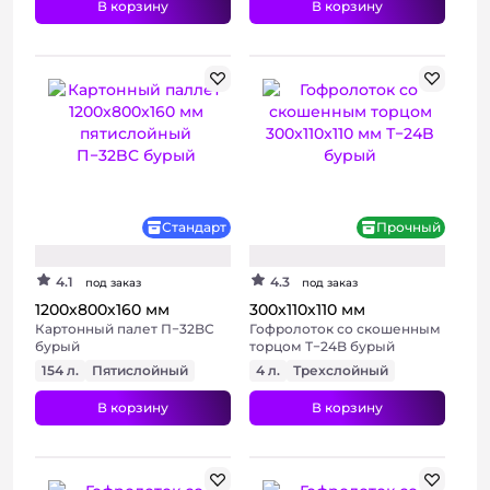
В корзину
В корзину
Стандарт
Прочный
4.1
4.3
под заказ
под заказ
1200х800х160 мм
300х110х110 мм
Картонный палет П−32BC
Гофролоток со скошенным
бурый
торцом Т−24B бурый
154 л.
Пятислойный
4 л.
Трехслойный
В корзину
В корзину