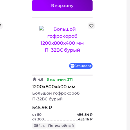
В корзину
Стандарт
4.6
В наличии: 271
1200х800х400 мм
Большой гофрокороб
П-32ВС бурый
545.98 ₽
₽
от 50
496.84 ₽
₽
от 300
453.16 ₽
384 л.
Пятислойный