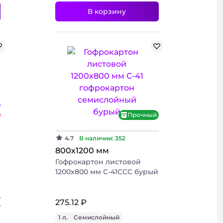
В корзину
+ 2 фото
Хит
Прочный
4.7
В наличии: 352
800х1200 мм
Гофрокартон листовой
1200х800 мм С-41CCC бурый
₽
275.12 ₽
₽
1 л.
Семислойный