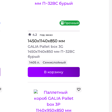
Прочный
4.2
под заказ
1450х1140х850 мм
GALIA Pallet box 3G
1450x1140x850 мм П−32BC
бурый
1405 л.
Семислойный
В корзину
+ 2 фото