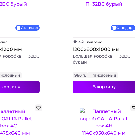
Стандарт
Стандарт
4.2
заказ
под заказ
х1200 мм
1200х800х1000 мм
я коробка П−32BC
Большая коробка П−32BC
бурый
тислойный
960 л.
Пятислойный
 корзину
В корзину
+ 3 фото