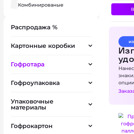
Комбинированые
В
материалы
Перфорация
Распродажа %
Плоттерная резка
Контроль вскрытия
Дозирующий клапан
из
Картонные коробки
Съемная крышка
Изг
Встроенный паллет
уд
Ножки
Гофротара
Нанес
Bag-in-Box
знаки
Тиснение
Гофроупаковка
опци
Вентиляционные отверстия
Заказ
Упаковочные
материалы
Гофрокартон