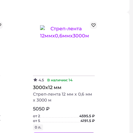
использовании.
иалы
Подробнее
Подробнее
Подробнее
4.5
В наличии: 14
3000х12 мм
Стреп-лента 12 мм х 0,6 мм
х 3000 м
5050 ₽
₽
от 2
4595.5 ₽
₽
от 5
4191.5 ₽
0 л.