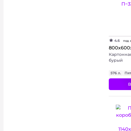
4.6
под 
800х600
Картонна
бурый
576 л.
Пя
В