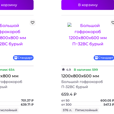
 корзину
В корзину
Стандарт
Стандарт
ичии: 654
4.9
В наличии: 599
0х800 мм
1200х800х600 мм
гофрокороб
Большой гофрокороб
урый
П-32ВС бурый
659.4 ₽
701.37 ₽
от 50
600.05 
639.71 ₽
от 300
547.3 
тислойный
576 л.
Пятислойный