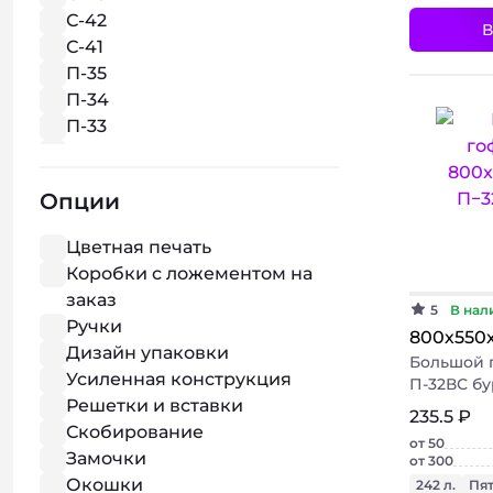
С-42
В
С-41
П-35
П-34
П-33
П-32
П-31
Опции
Цветная печать
Коробки с ложементом на
заказ
5
В нал
Ручки
800х550
Дизайн упаковки
Большой 
Усиленная конструкция
П-32ВС б
Решетки и вставки
235.5 ₽
Скобирование
от 50
Замочки
от 300
Окошки
242 л.
Пя