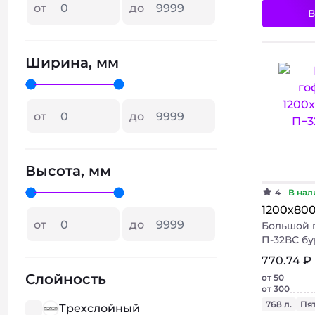
от
до
В
Ширина, мм
от
до
Высота, мм
4
В нал
1200х80
от
до
Большой 
П-32ВС б
770.74 ₽
Слойность
от 50
от 300
768 л.
Пя
Трехслойный