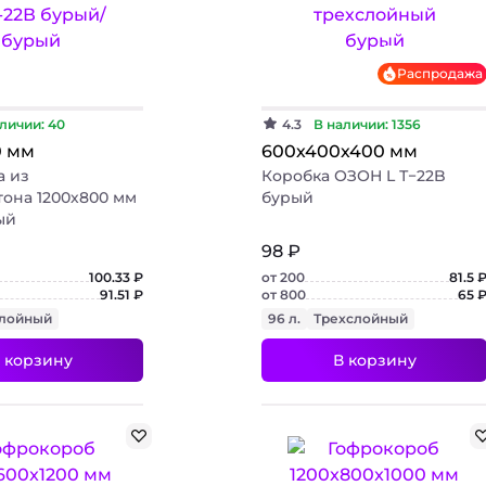
Хит
Бюджетный
Бюджетный
Распродажа
личии: 40
4.3
В наличии: 1356
0 мм
600х400х400 мм
а из
Коробка ОЗОН L Т−22B
она 1200х800 мм
бурый
ый
98 ₽
100.33 ₽
от 200
81.5 
91.51 ₽
от 800
65 
слойный
96 л.
Трехслойный
 корзину
В корзину