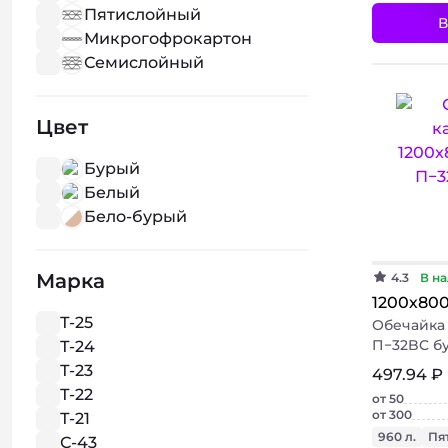
Пятислойный
В
Микрогофрокартон
Семислойный
Цвет
Бурый
Белый
Бело-бурый
Марка
4.3
В на
1200х80
Т-25
Обечайка
П−32BC б
Т-24
Т-23
497.94 ₽
Т-22
от 50
от 300
Т-21
960 л.
Пя
С-43