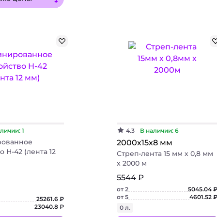
ь вскрытия
вание
использовании.
использовании.
Упаковочные матер
тейнеры
е
и зеркала
Распродажа %
и
ox
териалы
FEFCO
аритная тара
 грузы
GALIA
Подробнее
для животных
Перейти в каталог
втика
Подробнее
ника и приборы
личии: 1
4.3
В наличии: 6
рованное
2000х15х8 мм
о Н-42 (лента 12
Стреп-лента 15 мм х 0,8 мм
х 2000 м
5544 ₽
от 2
5045.04 
от 5
4601.52 
25261.6 ₽
23040.8 ₽
0 л.