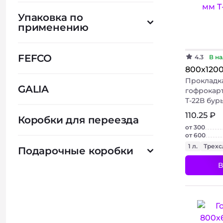
Упаковка по
применению
FEFCO
4.3
В на
800х120
Прокладк
GALIA
гофрокарт
Т-22В бур
110.25 ₽
Коробки для переезда
от 300
от 600
1 л.
Трех
Подарочные коробки
В