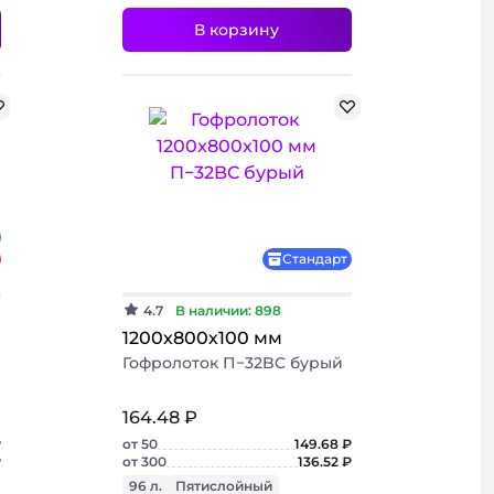
В корзину
+ 2 фото
Стандарт
4.7
В наличии: 898
1200х800х100 мм
Гофролоток П−32BC бурый
164.48 ₽
₽
от 50
149.68 ₽
₽
от 300
136.52 ₽
96 л.
Пятислойный