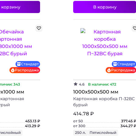
 корзину
В корзину
+ 3 фото
+ 2 фото
Хит
Стандарт
Стандарт
Распродажа
Распродажа
личии: 343
4.6
В наличии: 472
0х1000 мм
1000х500х500 мм
 картонная
Картонная коробка П-32ВС
урый
бурый
414.78 ₽
453.13 ₽
от 50
377.45 
413.29 ₽
от 300
344.27 
тислойный
250 л.
Пятислойный