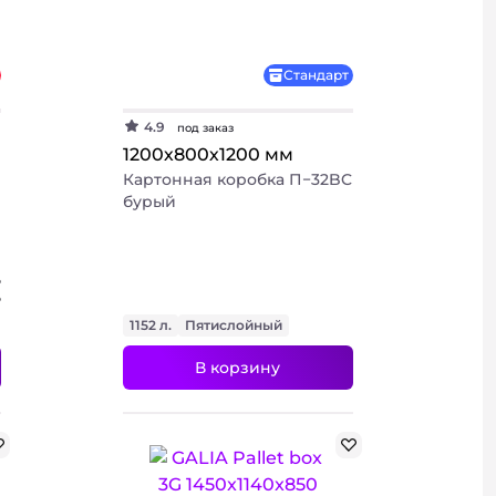
+ 2 фото
Стандарт
4.9
под заказ
1200х800х1200 мм
Картонная коробка П−32BC
бурый
₽
₽
1152 л.
Пятислойный
В корзину