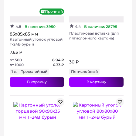
Прочный
4.8
В наличии: 3950
4.4
В наличии: 28795
Пластиковая вставка (для
85х85х85 мм
пятислойного картона)
Картонный уголок угловой
Т-24B бурый
7.63 ₽
от 500
6.94 ₽
30 ₽
от 1000
6.33 ₽
1 л.
Трехслойный
Пятислойный
В корзину
В корзину
+ 2 фото
+ 2 фото