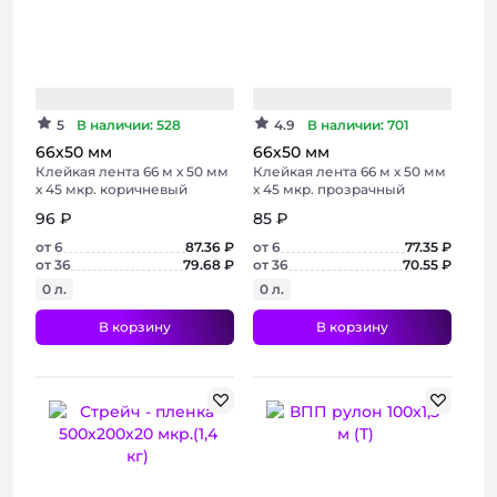
Хит
Хит
Консультация
5
В наличии: 528
4.9
В наличии: 701
66х50 мм
66х50 мм
Клейкая лента 66 м х 50 мм
Клейкая лента 66 м х 50 мм
х 45 мкр. коричневый
х 45 мкр. прозрачный
96 ₽
85 ₽
от 6
87.36 ₽
от 6
77.35 ₽
от 36
79.68 ₽
от 36
70.55 ₽
0 л.
0 л.
В корзину
В корзину