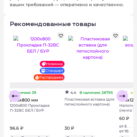
ваших требований — оперативно и качественно.
Рекомендованные товары
Новинка
Стандарт
Распродажа
В наличии: 39
4.4
В наличии: 28795
5
ож
Пластиковая вставка (для
1200х800 мм
200х120
пятислойного картона)
1200х800 Прокладка
Наполни
П-32ВС БЕЛ / БУР
(лента 1
60 ₽
от 5
96.6 ₽
30 ₽
от 10