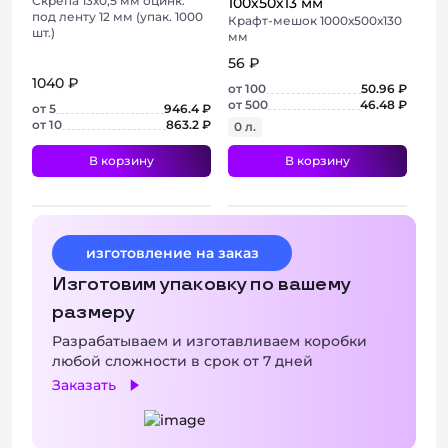
Скрепа 13х0,5 мм оцинк.
100х50х13 мм
под ленту 12 мм (упак. 1000
Крафт-мешок 1000х500х130
шт.)
мм
56 ₽
1040 ₽
от 100
50.96 ₽
от 500
46.48 ₽
от 5
946.4 ₽
от 10
863.2 ₽
0 л.
В корзину
В корзину
+ 2 фото
+ 2 фото
изготовление на заказ
Изготовим упаковку по вашему
размеру
Разрабатываем и изготавливаем коробки
любой сложности в срок от 7 дней
Заказать