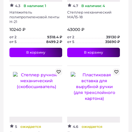
4.3
В наличии: 1
4.7
В наличии: 4
Натяжитель
Степлер механический
полипропиленовой ленты
МА/15-18
Н-21
10240 ₽
43000 ₽
от 2
9318.4 ₽
от 2
39130 ₽
от 5
8499.2 ₽
от 5
35690 ₽
В корзину
В корзину
+ 3 фото
+ 4 фото
5
ожидается
4.6
ожидается