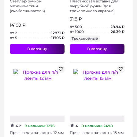
Степлер ручной
Пластиковая вставка для
механический
вырубной ручки (для
(скобосшиватель)
трехслойного картона)
31.8 ₽
14100 ₽
от 500
28.94 ₽
от 1000
26.39 ₽
от 2
12831 ₽
от 5
11703 ₽
Трехслойный
В корзину
В корзину
+ 6 фото
+ 4 фото
4.2
В наличии: 1276
4
В наличии: 2498
Пряжка для п/п ленты 12 мм
Пряжка для п/п ленты 15 мм