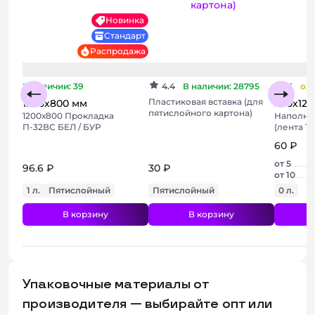
Новинка
Стандарт
Распродажа
В наличии: 39
4.4
В наличии: 28795
5
ож
Пластиковая вставка (для
1200х800 мм
200х120
пятислойного картона)
1200х800 Прокладка
Наполни
П-32ВС БЕЛ / БУР
(лента 1
60 ₽
от 5
96.6 ₽
30 ₽
от 10
1 л.
Пятислойный
Пятислойный
0 л.
В корзину
В корзину
Упаковочные материалы от
производителя — выбирайте опт или