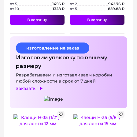
от 5
1456 ₽
от 2
942.76 ₽
от 10
1328 ₽
от 5
859.88 ₽
В корзину
В корзину
изготовление на заказ
+ 2 фото
+ 3 фото
Изготовим упаковку по вашему
размеру
Разрабатываем и изготавливаем коробки
любой сложности в срок от 7 дней
Заказать