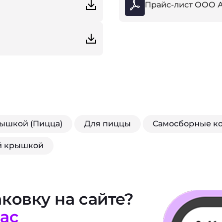
Прайс-лист ООО 
рышкой (Пицца)
Для пиццы
Самосборные к
й крышкой
ковку на сайте?
вас