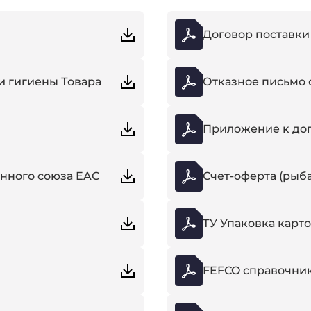
Договор поставки
и гигиены Товара
Отказное письмо 
Приложение к дог
нного союза EAC
Счет-оферта (рыба
ТУ Упаковка карт
FEFCO справочник