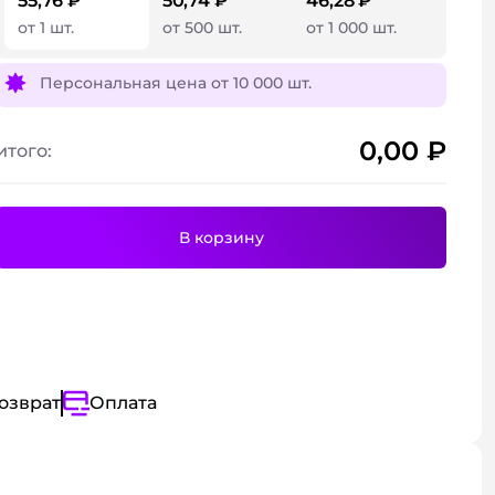
55,76 ₽
50,74 ₽
46,28 ₽
использовании.
иалы
от 1 шт.
от 500 шт.
от 1 000 шт.
Персональная цена от
10 000 шт.
0,00
₽
итого:
Подробнее
Подробнее
В корзину
Подробнее
озврат
Оплата