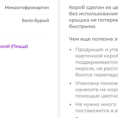
Короб сделан из ц
Микрогофрокартон
без использования 
крышка не потеряет
Бело-бурый
быстрыми.
Чем еще полезна э
шкой (Пицца)
Продукция и упа
картонной короб
поддерживается 
морозе, не расп
боится перепадо
Упаковка поможе
нанесите на кор
помощью цветно
Не нужно много 
поставляется в 