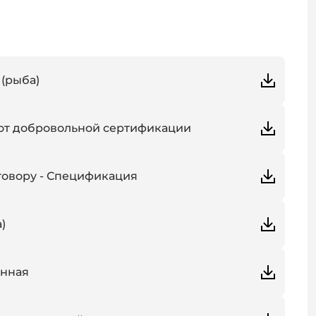
 (рыба)
от добровольной сертификации
овору - Спецификация
)
онная