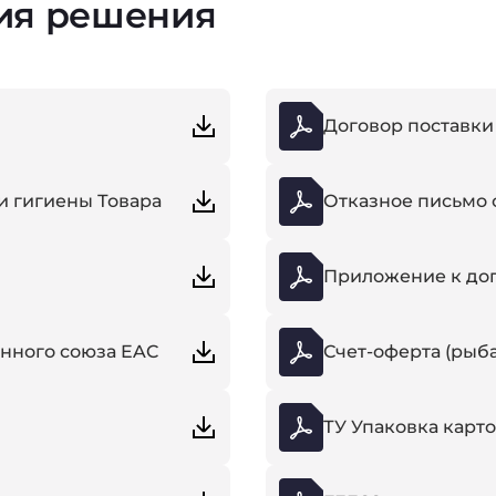
ия решения
Договор поставки
и гигиены Товара
Отказное письмо 
Приложение к дог
нного союза EAC
Счет-оферта (рыба
ТУ Упаковка карт