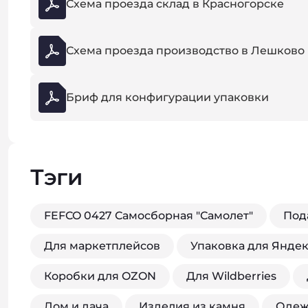
Схема проезда склад в Красногорске
Схема проезда производство в Лешково
Бриф для конфигурации упаковки
Тэги
FEFCO 0427 Самосборная "Самолет"
Под
Для маркетплейсов
Упаковка для Янде
Коробки для OZON
Для Wildberries
Дом и дача
Изделия из камня
Одеж