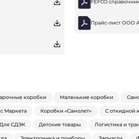
FEFCO справочник
Прайс-лист ООО 
арочные коробки
Маленькие коробки
Сам
кс Маркета
Коробки «Самолет»
С откидной
Для СДЭК
Детские товары
Логистика и тра
да
Электроника и приборы
Запчасти