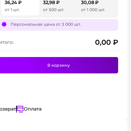
36,24 ₽
32,98 ₽
30,08 ₽
использовании.
иалы
от 1 шт.
от 500 шт.
от 1 000 шт.
Персональная цена от
3 000 шт.
0,00
₽
Подробнее
Подробнее
итого:
В корзину
Подробнее
озврат
Оплата