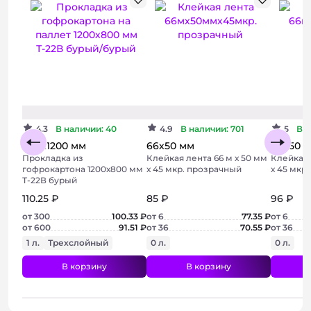
Бюджетный
Хит
4.3
В наличии: 40
4.9
В наличии: 701
5
В н
800х1200 мм
66х50 мм
66х50 
Прокладка из
Клейкая лента 66 м х 50 мм
Клейкая 
гофрокартона 1200х800 мм
х 45 мкр. прозрачный
х 45 мкр
Т-22В бурый
110.25 ₽
85 ₽
96 ₽
от 300
100.33 ₽
от 6
77.35 ₽
от 6
от 600
91.51 ₽
от 36
70.55 ₽
от 36
1 л.
Трехслойный
0 л.
0 л.
В корзину
В корзину