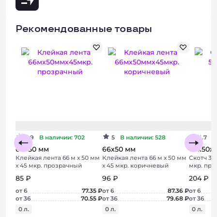
Рекомендованные товары
Хит
Хит
4.9
В наличии: 702
5
В наличии: 528
4.7
о
66х50 мм
66х50 мм
66х50х
Клейкая лента 66 м х 50 мм
Клейкая лента 66 м х 50 мм
Скотч 3М 
х 45 мкр. прозрачный
х 45 мкр. коричневый
мкр. пр
85 ₽
96 ₽
204 ₽
от 6
77.35 ₽
от 6
87.36 ₽
от 6
от 36
70.55 ₽
от 36
79.68 ₽
от 36
0 л.
0 л.
0 л.