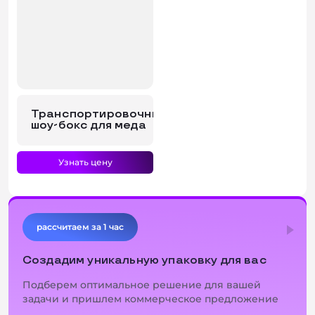
Транспортировочный
шоу-бокс для меда
Узнать цену
рассчитаем за 1 час
1
...
11
12
13
Создадим уникальную упаковку для вас
Подберем оптимальное решение для вашей
задачи и пришлем коммерческое предложение