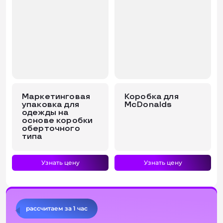
Маркетинговая
Коробка для
упаковка для
McDonalds
одежды на
основе коробки
оберточного
типа
Узнать цену
Узнать цену
рассчитаем за 1 час
1
2
3
...
4