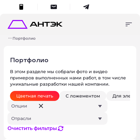
меню
Консультация
Упаковка в наличии
+7 (495) 287-45-70
Портфолио
Продукция на заказ
8 (800) 555-55-70
упаковка в наличии
Изготовление и
zakaz
@antech.ru
разработка
Портфолио
продукция на заказ
Портфолио
В этом разделе мы собрали фото и видео
О компании
Поиск
Умный поиск
примеров выполненных нами работ, в том числе
Контакты
уникальные разработки нашей компании.
изготовление и разработка
Начните вводить запрос для получения результатов.
Цветная печать
С ложементом
Для электр
Опции
Отрасли
Закры
о компании
Очистить фильтры