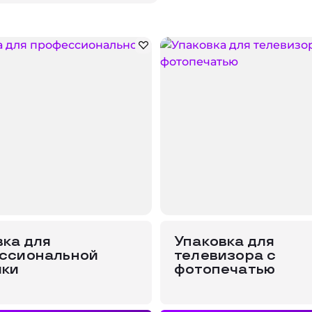
ь вскрытия
вание
использовании.
использовании.
Упаковочные матер
тейнеры
е
и зеркала
Распродажа %
и
ox
териалы
FEFCO
аритная тара
 грузы
GALIA
Подробнее
для животных
Перейти в каталог
втика
Подробнее
ника и приборы
вка для
Упаковка для
ссиональной
телевизора с
ики
фотопечатью