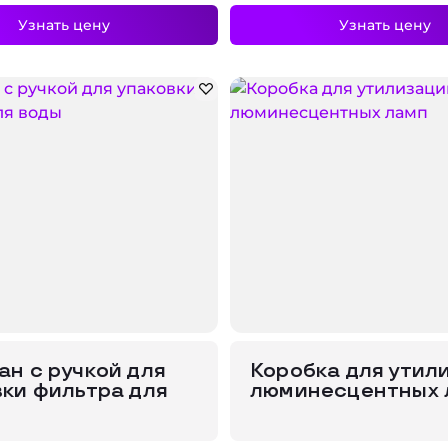
Узнать цену
Узнать цену
ан с ручкой для
Коробка для утил
вки фильтра для
люминесцентных 