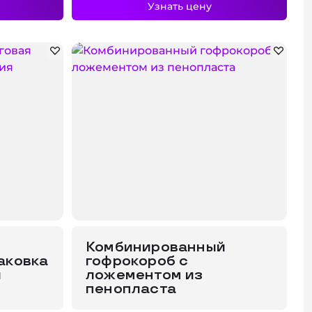
Узнать цену
Комбинированный
аковка
гофрокороб с
я
ложементом из
пенопласта