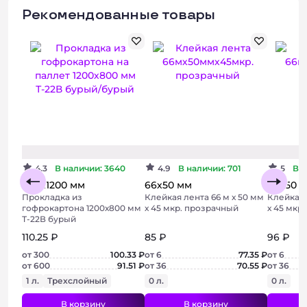
Рекомендованные товары
Бюджетный
Хит
4.3
В наличии: 3640
4.9
В наличии: 701
5
В н
800х1200 мм
66х50 мм
66х50 
Прокладка из
Клейкая лента 66 м х 50 мм
Клейкая 
гофрокартона 1200х800 мм
х 45 мкр. прозрачный
х 45 мкр
Т-22В бурый
110.25 ₽
85 ₽
96 ₽
от 300
100.33 ₽
от 6
77.35 ₽
от 6
от 600
91.51 ₽
от 36
70.55 ₽
от 36
1 л.
Трехслойный
0 л.
0 л.
В корзину
В корзину