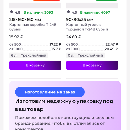
4.8
В наличии: 3093
4.5
В наличии: 4097
215х160х160 мм
90х90х35 мм
Картонная коробка Т-24В
Картонный уголок
бурый
торцевой Т-24B бурый
18.92 ₽
24.69 ₽
от 500
17.22 ₽
от 500
22.47 ₽
от 1000
15.7 ₽
от 1000
20.49 ₽
6 л.
Трехслойный
0 л.
Трехслойный
В корзину
В корзину
+ 2 фото
+ 3 фото
изготовление на заказ
Изготовим надежную упаковку под
ваш товар
Поможем подобрать конструкцию и сделаем
брендирование, чтобы вы отличались от
конкурентов