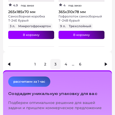
4.9
4
под заказ
под заказ
265х185х70 мм
365х310х78 мм
Самосборная коробка
Гофролоток самосборный
Т-24E бурый
Т−24B бурый
3 л.
Микрогофрокартон
9 л.
Трехслойный
В корзину
В корзину
1
2
3
4
...
6
+ 3 фото
рассчитаем за 1 час
Создадим уникальную упаковку для вас
Подберем оптимальное решение для вашей
задачи и пришлем коммерческое предложение