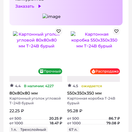
Заказать
Хит
Прочный
Распродажа
+ 2 фото
+ 3 фото
4.4
В наличии: 4227
4.5
ожидается
80х80х80 мм
550х350х350 мм
Картонный уголок угловой
Картонная коробка Т-24B
Т−24B бурый
бурый
22.25 ₽
95.28 ₽
от 500
20.25 ₽
от 500
86.7 ₽
от 1000
18.47 ₽
от 1000
79.08 ₽
1 л.
Трехслойный
67 л.