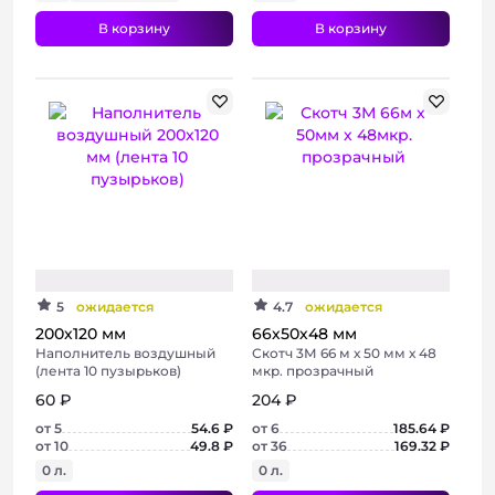
В корзину
В корзину
5
ожидается
4.7
ожидается
200х120 мм
66х50х48 мм
Наполнитель воздушный
Скотч 3М 66 м х 50 мм х 48
(лента 10 пузырьков)
мкр. прозрачный
60 ₽
204 ₽
от 5
54.6 ₽
от 6
185.64 ₽
от 10
49.8 ₽
от 36
169.32 ₽
0 л.
0 л.