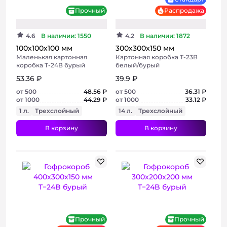
Прочный
Распродажа
4.6
В наличии: 1550
4.2
В наличии: 1872
100х100х100 мм
300х300х150 мм
Маленькая картонная
Картонная коробка Т-23В
коробка Т-24В бурый
белый/бурый
53.36 ₽
39.9 ₽
от 500
48.56 ₽
от 500
36.31 ₽
от 1000
44.29 ₽
от 1000
33.12 ₽
1 л.
Трехслойный
14 л.
Трехслойный
В корзину
В корзину
+ 2 фото
+ 5 фото
Хит
Прочный
Прочный