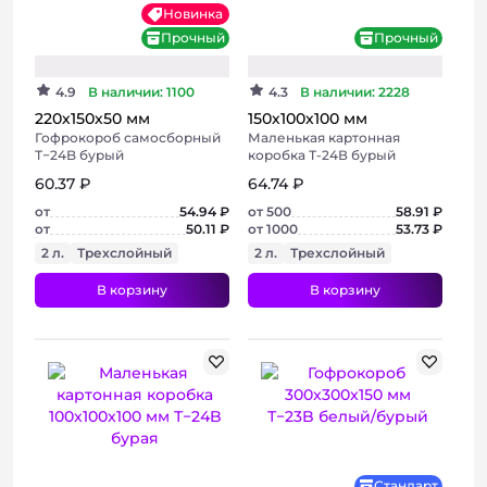
Новинка
Прочный
Прочный
4.9
В наличии: 1100
4.3
В наличии: 2228
220х150х50 мм
150х100х100 мм
Гофрокороб самосборный
Маленькая картонная
Т−24B бурый
коробка Т-24В бурый
60.37 ₽
64.74 ₽
от
54.94 ₽
от 500
58.91 ₽
от
50.11 ₽
от 1000
53.73 ₽
2 л.
Трехслойный
2 л.
Трехслойный
В корзину
В корзину
+ 2 фото
+ 3 фото
Стандарт