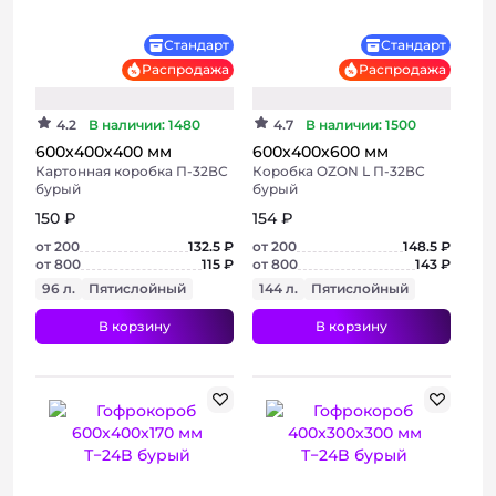
Хит
Стандарт
Стандарт
Распродажа
Распродажа
Консультация
4.2
В наличии: 1480
4.7
В наличии: 1500
600х400х400 мм
600х400х600 мм
Картонная коробка П-32ВС
Коробка OZON L П-32ВС
бурый
бурый
150 ₽
154 ₽
от 200
132.5 ₽
от 200
148.5 ₽
от 800
115 ₽
от 800
143 ₽
96 л.
Пятислойный
144 л.
Пятислойный
В корзину
В корзину