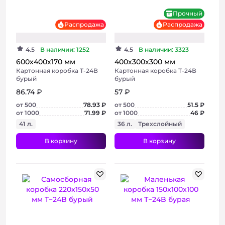
Хит
Прочный
Распродажа
Распродажа
4.5
В наличии: 1252
4.5
В наличии: 3323
600х400х170 мм
400х300х300 мм
Картонная коробка Т-24В
Картонная коробка Т-24В
бурый
бурый
86.74 ₽
57 ₽
от 500
78.93 ₽
от 500
51.5 ₽
от 1000
71.99 ₽
от 1000
46 ₽
41 л.
36 л.
Трехслойный
В корзину
В корзину
+ 2 фото