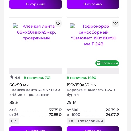
В корзину
В корзину
+ 2 фото
+ 2 фото
Хит
Прочный
4.9
В наличии: 701
В наличии: 1490
66х50 мм
150х150х50 мм
Клейкая лента 66 м х 50 мм
Коробка «Самолет» Т-24B
х 45 мкр. прозрачный
бурый
85 ₽
29 ₽
от 6
77.35 ₽
от 500
26.39 ₽
от 36
70.55 ₽
от 1000
24.07 ₽
0 л.
1 л.
Трехслойный
В корзину
В корзину