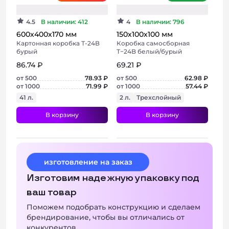
4.5
В наличии: 412
4
В наличии: 796
600х400х170 мм
150х100х100 мм
Картонная коробка Т-24В
Коробка самосборная
бурый
Т−24B белый/бурый
86.74 ₽
69.21 ₽
от 500
78.93 ₽
от 500
62.98 ₽
от 1000
71.99 ₽
от 1000
57.44 ₽
41 л.
2 л.
Трехслойный
В корзину
В корзину
+ 3 фото
изготовление на заказ
Изготовим надежную упаковку под
ваш товар
Поможем подобрать конструкцию и сделаем
брендирование, чтобы вы отличались от
конкурентов