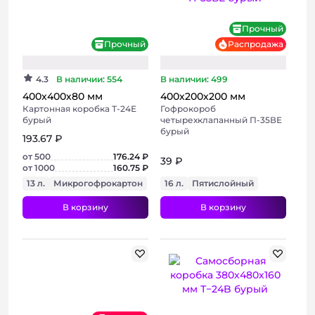
Прочный
Прочный
Распродажа
Консультация
4.3
В наличии: 554
В наличии: 499
400х400х80 мм
400х200х200 мм
Картонная коробка Т-24Е
Гофрокороб
бурый
четырехклапанный П-35ВE
бурый
193.67 ₽
от 500
176.24 ₽
39 ₽
от 1000
160.75 ₽
13 л.
Микрогофрокартон
16 л.
Пятислойный
В корзину
В корзину