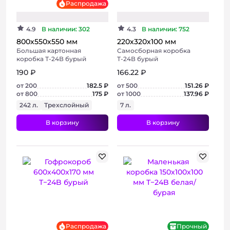
Распродажа
4.9
В наличии: 302
4.3
В наличии: 752
800х550х550 мм
220х320х100 мм
Большая картонная
Самосборная коробка
коробка Т-24В бурый
Т-24В бурый
190 ₽
166.22 ₽
от 200
182.5 ₽
от 500
151.26 ₽
от 800
175 ₽
от 1000
137.96 ₽
242 л.
Трехслойный
7 л.
В корзину
В корзину
+ 3 фото
+ 2 фото
Распродажа
Прочный