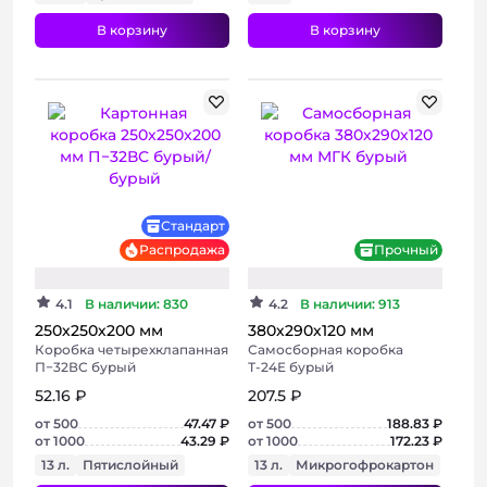
В корзину
В корзину
+ 8 фото
+ 2 фото
Стандарт
Распродажа
Прочный
4.1
В наличии: 830
4.2
В наличии: 913
250х250х200 мм
380х290х120 мм
Коробка четырехклапанная
Самосборная коробка
П−32ВС бурый
Т-24E бурый
52.16 ₽
207.5 ₽
от 500
47.47 ₽
от 500
188.83 ₽
от 1000
43.29 ₽
от 1000
172.23 ₽
13 л.
Пятислойный
13 л.
Микрогофрокартон