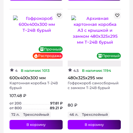
Хит
Прочный
Распродажа
Прочный
4
В наличии: 1013
4.5
В наличии: 1194
600х400х300 мм
480х325х295 мм
Картонная коробка Т-24В
Гофрокороб самосборный
бурый
с замком Т-24В бурый
107.48 ₽
от 200
97.81 ₽
80 ₽
от 800
89.21 ₽
72 л.
Трехслойный
46 л.
Трехслойный
В корзину
В корзину