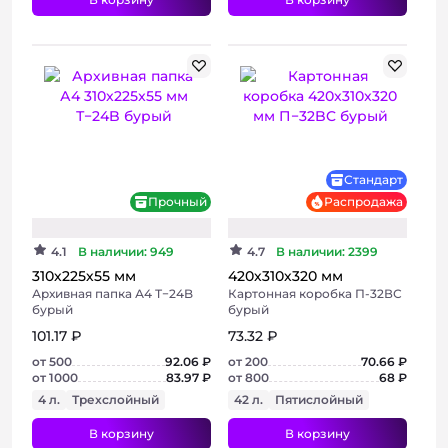
+ 2 фото
Хит
Стандарт
Прочный
Распродажа
4.1
В наличии: 949
4.7
В наличии: 2399
310х225х55 мм
420х310х320 мм
Архивная папка А4 Т−24B
Картонная коробка П-32ВС
бурый
бурый
101.17 ₽
73.32 ₽
от 500
92.06 ₽
от 200
70.66 ₽
от 1000
83.97 ₽
от 800
68 ₽
4 л.
Трехслойный
42 л.
Пятислойный
В корзину
В корзину