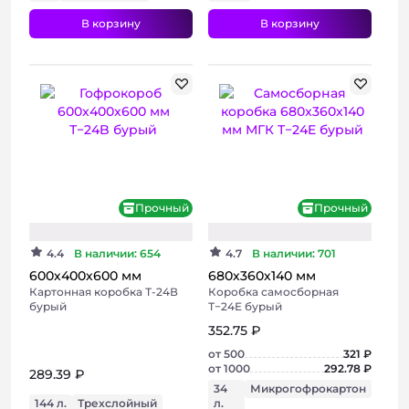
В корзину
В корзину
Прочный
Прочный
4.4
В наличии: 654
4.7
В наличии: 701
600х400х600 мм
680х360х140 мм
Картонная коробка Т-24В
Коробка самосборная
бурый
Т−24E бурый
352.75 ₽
от 500
321 ₽
от 1000
292.78 ₽
289.39 ₽
34
Микрогофрокартон
144 л.
Трехслойный
л.