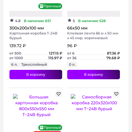
Прочный
Хит
4.8
В наличии: 651
5
В наличии: 528
300х200х100 мм
66х50 мм
Картонная коробка Т-24В
Клейкая лента 66 м х 50 мм
бурый
х 45 мкр. коричневый
139.72 ₽
96 ₽
от 500
127.15 ₽
от 6
87.36 ₽
от 1000
115.97 ₽
от 36
79.68 ₽
6 л.
Трехслойный
0 л.
В корзину
В корзину
+ 6 фото
Хит
Прочный