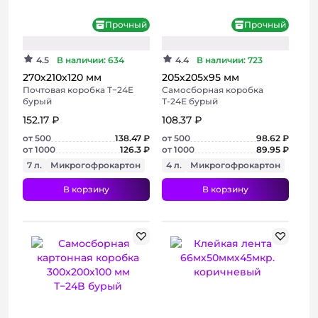
Хит
Прочный
Прочный
4.5
В наличии: 634
4.4
В наличии: 723
270х210х120 мм
205х205х95 мм
Почтовая коробка Т−24E
Самосборная коробка
бурый
Т-24Е бурый
152.17 ₽
108.37 ₽
от 500
138.47 ₽
от 500
98.62 ₽
от 1000
126.3 ₽
от 1000
89.95 ₽
7 л.
Микрогофрокартон
4 л.
Микрогофрокартон
В корзину
В корзину
+ 3 фото