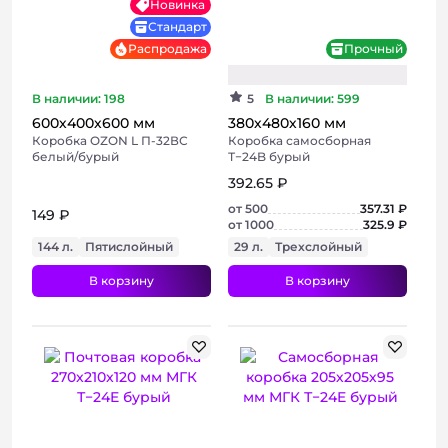
Новинка
Стандарт
Распродажа
Прочный
В наличии: 198
5
В наличии: 599
600х400х600 мм
380х480х160 мм
Коробка OZON L П-32ВС
Коробка самосборная
белый/бурый
Т−24B бурый
392.65 ₽
от 500
357.31 ₽
149 ₽
от 1000
325.9 ₽
144 л.
Пятислойный
29 л.
Трехслойный
В корзину
В корзину
+ 2 фото