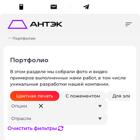
меню
Консультация
Упаковка в наличии
+7 (495) 287-45-70
Портфолио
Продукция на заказ
8 (800) 555-55-70
упаковка в наличии
Изготовление и
zakaz
@antech.ru
разработка
Портфолио
продукция на заказ
Портфолио
В этом разделе мы собрали фото и видео
О компании
Поиск
Умный поиск
примеров выполненных нами работ, в том числе
Контакты
уникальные разработки нашей компании.
изготовление и разработка
Начните вводить запрос для получения результатов.
Цветная печать
С ложементом
Для электр
Опции
Отрасли
Закры
о компании
Очистить фильтры