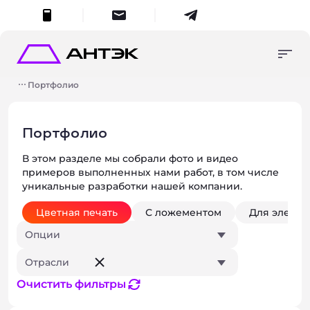
меню
Консультация
Упаковка в наличии
+7 (495) 287-45-70
Портфолио
Продукция на заказ
8 (800) 555-55-70
упаковка в наличии
Изготовление и
zakaz
@antech.ru
разработка
Портфолио
продукция на заказ
Портфолио
В этом разделе мы собрали фото и видео
О компании
Поиск
Умный поиск
примеров выполненных нами работ, в том числе
Контакты
уникальные разработки нашей компании.
изготовление и разработка
Начните вводить запрос для получения результатов.
Цветная печать
С ложементом
Для электр
Опции
Отрасли
Закры
о компании
Очистить фильтры