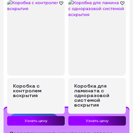
Коробка с
Коробка для
контролем
ламината с
вскрытия
одноразовой
системой
вскрытия
рассчитаем за 1 час
Узнать цену
Узнать цену