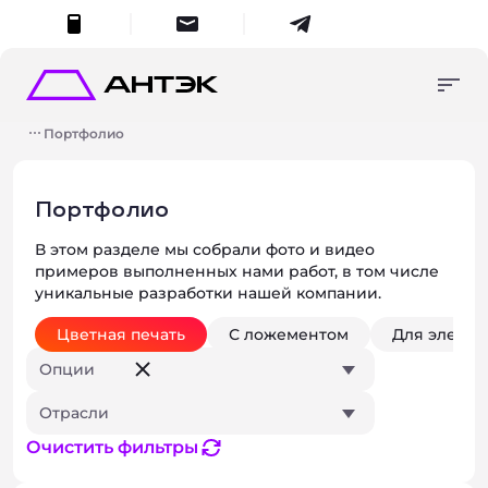
меню
Консультация
Упаковка в наличии
+7 (495) 287-45-70
Портфолио
Продукция на заказ
8 (800) 555-55-70
упаковка в наличии
Изготовление и
zakaz
@antech.ru
разработка
Портфолио
продукция на заказ
Портфолио
В этом разделе мы собрали фото и видео
О компании
Поиск
Умный поиск
примеров выполненных нами работ, в том числе
Контакты
уникальные разработки нашей компании.
изготовление и разработка
Начните вводить запрос для получения результатов.
Цветная печать
С ложементом
Для электр
Опции
Отрасли
Закры
о компании
Очистить фильтры