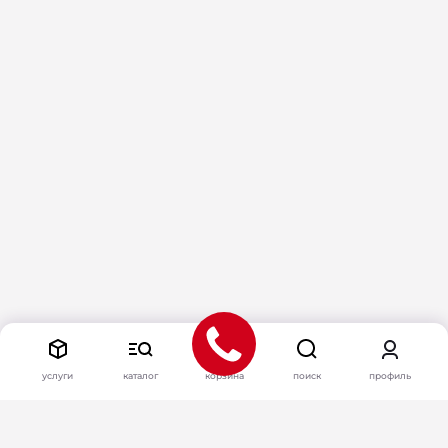
услуги
каталог
корзина
поиск
профиль