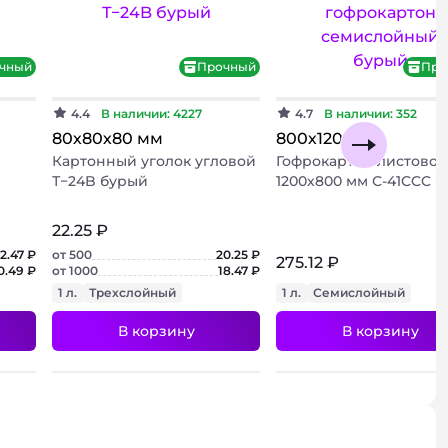
чный
Прочный
Про
4.4
В наличии: 4227
4.7
В наличии: 352
80х80х80 мм
800х1200 мм
Картонный уголок угловой
Гофрокартон листовой
Т−24B бурый
1200х800 мм С-41CCC 
22.25 ₽
2.47 ₽
от 500
20.25 ₽
275.12 ₽
0.49 ₽
от 1000
18.47 ₽
1 л.
Трехслойный
1 л.
Семислойный
В корзину
В корзину