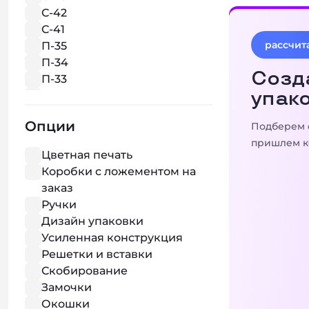
С-42
С-41
рассчита
П-35
П-34
Созд
П-33
упако
П-32
П-31
Опции
Подберем 
пришлем к
Цветная печать
Коробки с ложементом на
заказ
Ручки
Дизайн упаковки
Усиленная конструкция
Решетки и вставки
Скобирование
Замочки
Окошки