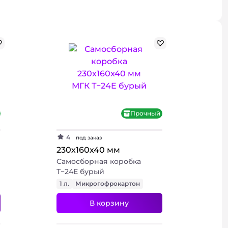
использовании.
иалы
Подробнее
Подробнее
Прочный
Подробнее
4
под заказ
230х160х40 мм
Самосборная коробка
Т−24E бурый
1 л.
Микрогофрокартон
В корзину