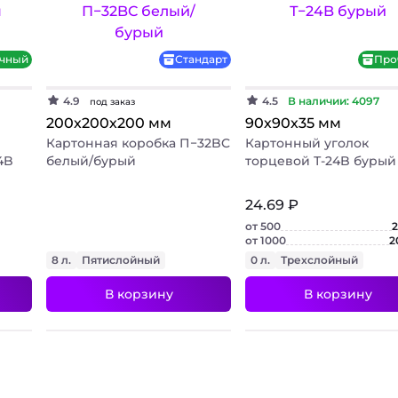
чный
Стандарт
Про
4.9
4.5
В наличии: 4097
под заказ
200х200х200 мм
90х90х35 мм
Картонная коробка П−32BC
Картонный уголок
4B
белый/бурый
торцевой Т-24B бурый
24.69 ₽
от 500
2
от 1000
2
8 л.
Пятислойный
0 л.
Трехслойный
В корзину
В корзину