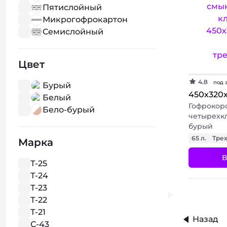
Пятислойный
Микрогофрокартон
Семислойный
Цвет
4.8
под 
Бурый
450х320
Белый
Гофрокор
Бело-бурый
четырехк
бурый
65 л.
Тре
Марка
В
Т-25
Т-24
Т-23
Т-22
Т-21
Назад
С-43