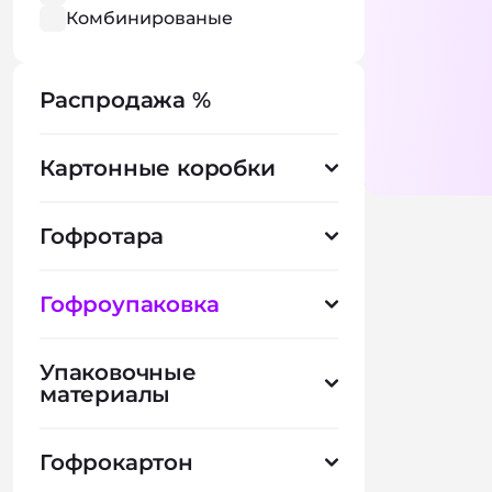
Комбинированые
материалы
Перфорация
Распродажа %
Плоттерная резка
Контроль вскрытия
Дозирующий клапан
Картонные коробки
Съемная крышка
Встроенный паллет
Ножки
Гофротара
Bag-in-Box
Тиснение
Гофроупаковка
Вентиляционные отверстия
Упаковочные
материалы
Гофрокартон