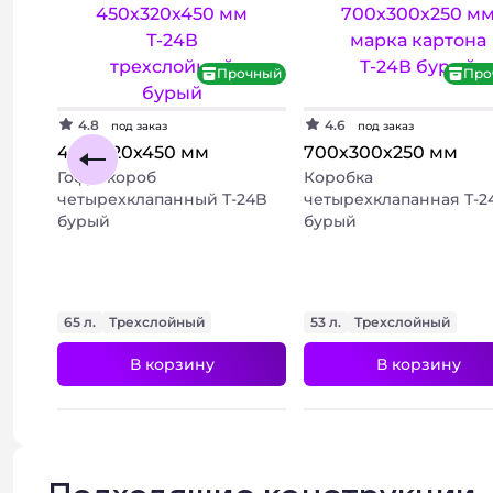
Прочный
Про
4.8
4.6
под заказ
под заказ
450х320х450 мм
700х300х250 мм
Гофрокороб
Коробка
четырехклапанный Т-24B
четырехклапанная Т-2
бурый
бурый
65 л.
Трехслойный
53 л.
Трехслойный
В корзину
В корзину