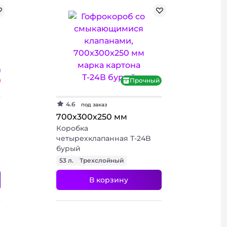
Прочный
4.6
под заказ
700х300х250 мм
Коробка
четырехклапанная Т-24B
бурый
53 л.
Трехслойный
В корзину