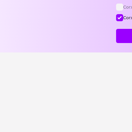
Сог
Сог