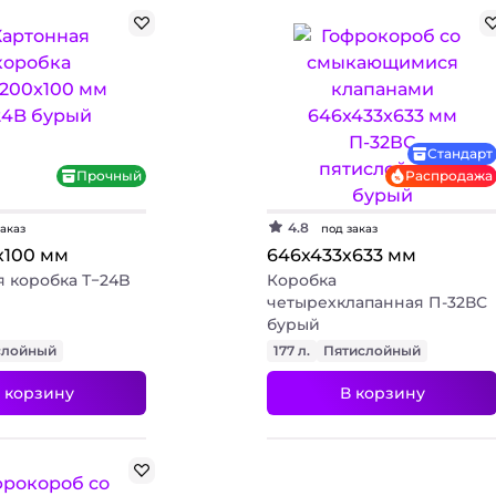
Стандарт
Прочный
Распродажа
4.8
заказ
под заказ
х100 мм
646х433х633 мм
 коробка Т−24B
Коробка
четырехклапанная П-32ВС
бурый
слойный
177 л.
Пятислойный
 корзину
В корзину