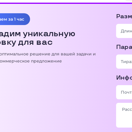
Разм
ем за 1 час
адим уникальную
вку для вас
Пар
оптимальное решение для вашей задачи и
оммерческое предложение
Инфо