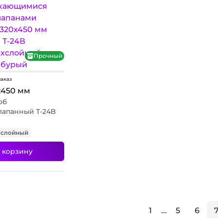
+ 3 фото
+ 2 фото
Прочный
заказ
х450 мм
об
лапанный Т-24B
хслойный
 корзину
1
...
5
6