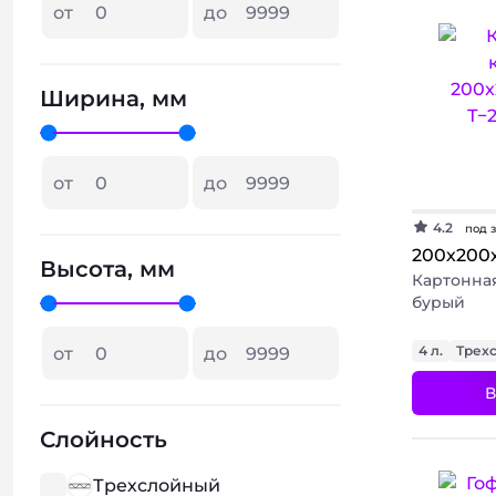
от
до
Ширина, мм
от
до
4.2
под 
200х200
Высота, мм
Картонная
бурый
4 л.
Трех
от
до
В
Слойность
Трехслойный