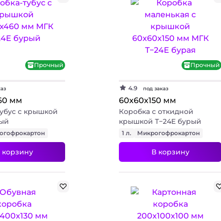
+ 2 фото
Прочный
Прочный
4.9
каз
под заказ
60 мм
60х60х150 мм
убус с крышкой
Коробка с откидной
рый
крышкой Т−24E бурый
огофрокартон
1 л.
Микрогофрокартон
 корзину
В корзину
+ 3 фото