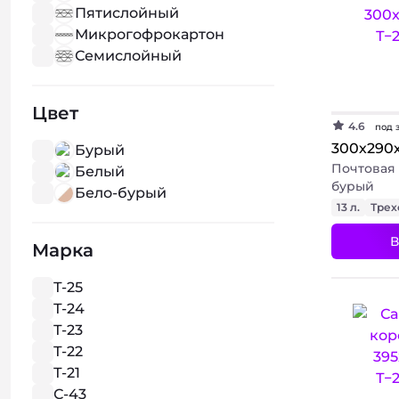
Пятислойный
Микрогофрокартон
Семислойный
Цвет
4.6
под 
300х290
Бурый
Почтовая 
Белый
бурый
Бело-бурый
13 л.
Трех
В
Марка
Т-25
Т-24
Т-23
Т-22
Т-21
С-43