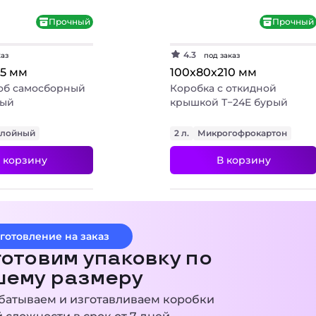
Прочный
Прочный
4.3
каз
под заказ
85 мм
100х80х210 мм
об самосборный
Коробка с откидной
рый
крышкой Т−24E бурый
слойный
2 л.
Микрогофрокартон
 корзину
В корзину
готовление на заказ
+ 3 фото
+ 3 фото
отовим упаковку по
шему размеру
батываем и изготавливаем коробки