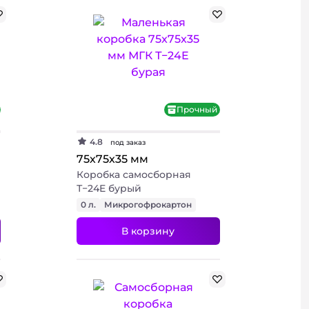
Прочный
4.8
под заказ
75х75х35 мм
Коробка самосборная
Т−24E бурый
0 л.
Микрогофрокартон
В корзину