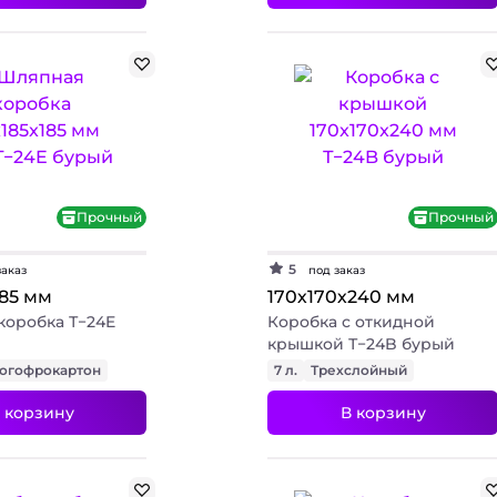
Прочный
Прочный
5
заказ
под заказ
185 мм
170х170х240 мм
коробка Т−24E
Коробка с откидной
крышкой Т−24B бурый
огофрокартон
7 л.
Трехслойный
 корзину
В корзину