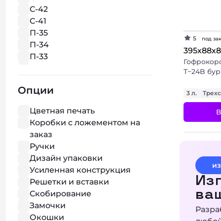
С-42
С-41
П-35
5
под за
П-34
395х88х
П-33
Гофрокор
П-32
Т−24B бу
П-31
Опции
3 л.
Трех
Цветная печать
В
Коробки с ложементом на
заказ
Ручки
Дизайн упаковки
из
Усиленная конструкция
Изг
Решетки и вставки
ва
Скобирование
Замочки
Разра
Окошки