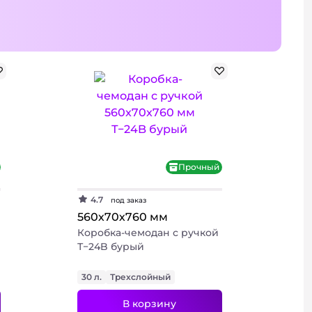
Прочный
+ 2 фото
4.7
под заказ
560х70х760 мм
Коробка-чемодан с ручкой
Т−24B бурый
30 л.
Трехслойный
В корзину