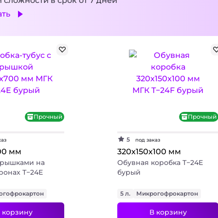
 сложности в срок от 7 дней
ать
Прочный
Прочный
+ 3 фото
+ 2 фото
5
каз
под заказ
00 мм
320х150х100 мм
крышками на
Обувная коробка Т−24E
ронах Т−24Е
бурый
огофрокартон
5 л.
Микрогофрокартон
 корзину
В корзину