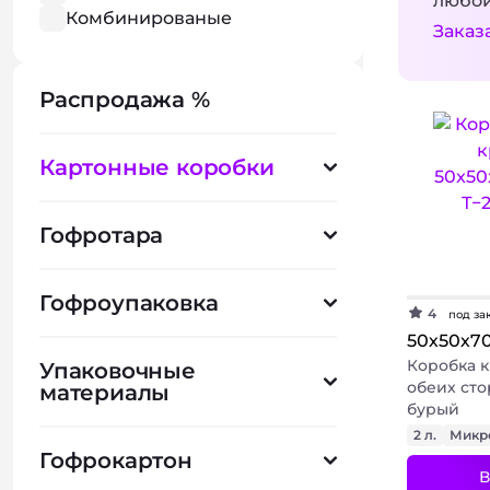
любой
Комбинированые
Заказ
материалы
Перфорация
Распродажа %
Плоттерная резка
Контроль вскрытия
Дозирующий клапан
Картонные коробки
Съемная крышка
Встроенный паллет
Ножки
Гофротара
Bag-in-Box
Тиснение
Гофроупаковка
Вентиляционные отверстия
4
под за
50х50х7
Коробка 
Упаковочные
обеих сто
материалы
бурый
2 л.
Микр
Гофрокартон
В