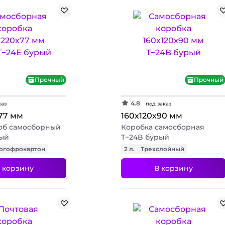
Прочный
Прочный
4.8
каз
под заказ
77 мм
160х120х90 мм
об самосборный
Коробка самосборная
рый
Т−24B бурый
огофрокартон
2 л.
Трехслойный
 корзину
В корзину