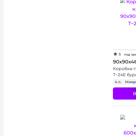
5
под за
90х90х4
Коробка-т
Т−24E бу
4 л.
Микр
В