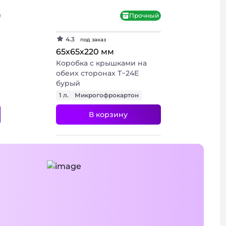
Прочный
4.3
под заказ
65х65х220 мм
Коробка с крышками на
обеих сторонах Т−24Е
бурый
1 л.
Микрогофрокартон
В корзину
+ 3 фото