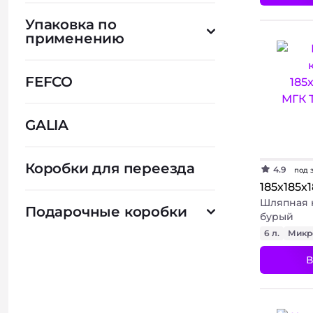
Упаковка по
применению
FEFCO
GALIA
Коробки для переезда
4.9
под 
185х185х
Шляпная 
Подарочные коробки
бурый
6 л.
Микр
В