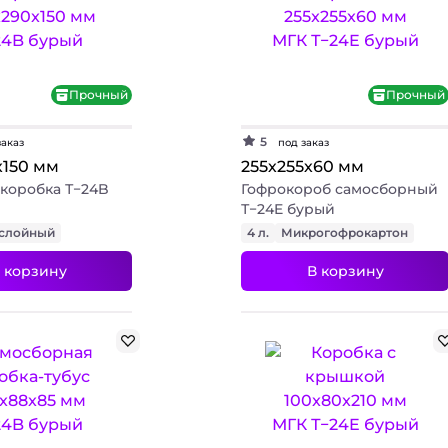
+ 3 фото
+ 3 фото
Прочный
Прочный
5
заказ
под заказ
х150 мм
255х255х60 мм
коробка Т−24B
Гофрокороб самосборный
Т−24E бурый
слойный
4 л.
Микрогофрокартон
 корзину
В корзину
+ 3 фото
+ 3 фото