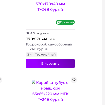
+ 3 фото
Прочный
4.3
под заказ
370х170х40 мм
Гофрокороб самосборный
Т−24B бурый
3 л.
Трехслойный
В корзину
+ 3 фото