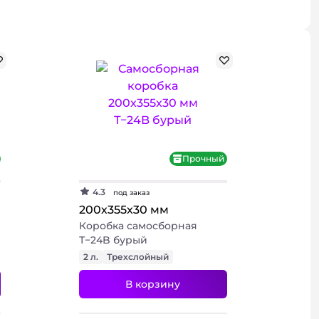
использовании.
иалы
Подробнее
Подробнее
Прочный
Подробнее
4.3
под заказ
200х355х30 мм
Коробка самосборная
Т−24B бурый
2 л.
Трехслойный
В корзину