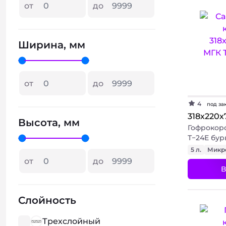
от
до
Ширина, мм
от
до
4
под за
318х220х
Высота, мм
Гофрокор
Т−24E бу
5 л.
Микр
от
до
В
Слойность
Трехслойный