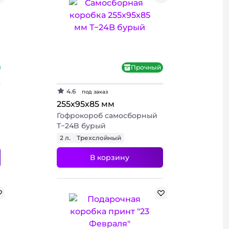
+ 2 фото
Прочный
4.6
под заказ
255х95х85 мм
Гофрокороб самосборный
Т−24B бурый
2 л.
Трехслойный
В корзину
+ 3 фото