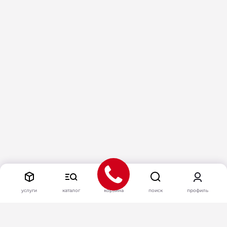
услуги
каталог
корзина
поиск
профиль