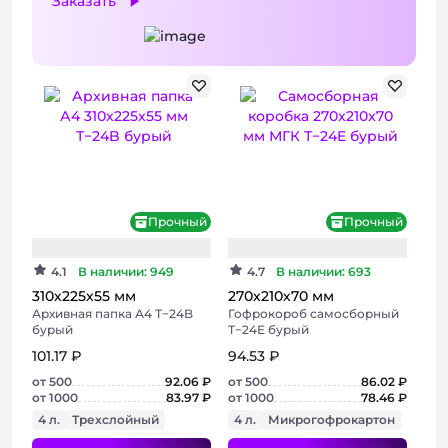
Заказать
Прочный
Прочный
+ 3 фото
+ 3 фото
4.1
В наличии: 949
4.7
В наличии: 693
310х225х55 мм
270х210х70 мм
Архивная папка А4 Т−24B
Гофрокороб самосборный
бурый
Т−24E бурый
101.17 ₽
94.53 ₽
от 500
92.06 ₽
от 500
86.02 ₽
от 1000
83.97 ₽
от 1000
78.46 ₽
4 л.
Трехслойный
4 л.
Микрогофрокартон