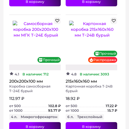
В корзину
В корзину
Хит
Прочный
Прочный
Распродажа
4.1
В наличии: 712
4.8
В наличии: 3093
200х200х100 мм
215х160х160 мм
Коробка самосборная
Картонная коробка Т-24В
Т−24E бурый
бурый
112.97 ₽
18.92 ₽
от 500
102.8 ₽
от 500
17.22 ₽
от 1000
93.77 ₽
от 1000
15.7 ₽
4 л.
Микрогофрокартон
6 л.
Трехслойный
В корзину
В корзину