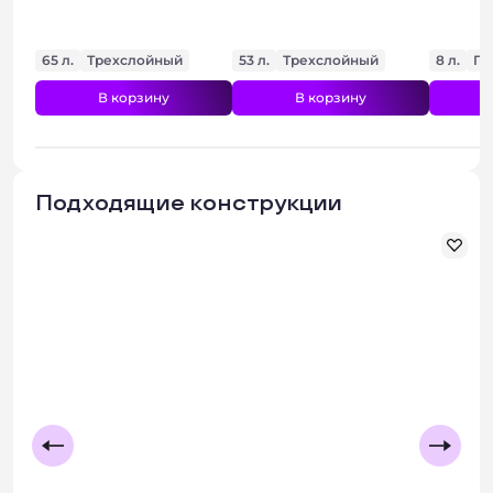
65 л.
Трехслойный
53 л.
Трехслойный
8 л.
Пя
В корзину
В корзину
Подходящие конструкции