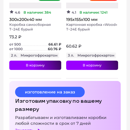
4.6
В наличии: 384
4.1
В наличии: 1241
300х200х40 мм
195х155х100 мм
Коробка самосборная
Картонная коробка «Wood»
Т−24E бурый
Т−24E бурый
73.2 ₽
от 500
66.61 ₽
60.62 ₽
от 1000
60.76 ₽
2 л.
Микрогофрокартон
3 л.
Микрогофрокартон
В корзину
В корзину
+ 3 фото
+ 5 фото
изготовление на заказ
Изготовим упаковку по вашему
размеру
Разрабатываем и изготавливаем коробки
любой сложности в срок от 7 дней