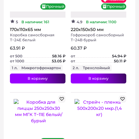
Прочный
Прочный
5
В наличии: 161
4.9
В наличии: 1100
170х110х65 мм
220х150х50 мм
Коробка самосборная
Гофрокороб самосборный
Т−24E белый
Т−24B бурый
63.91 ₽
60.37 ₽
от 500
58.16 ₽
от
54.94 ₽
от 1000
53.05 ₽
от
50.11 ₽
1 л.
Микрогофрокартон
2 л.
Трехслойный
В корзину
В корзину
+ 3 фото
+ 5 фото