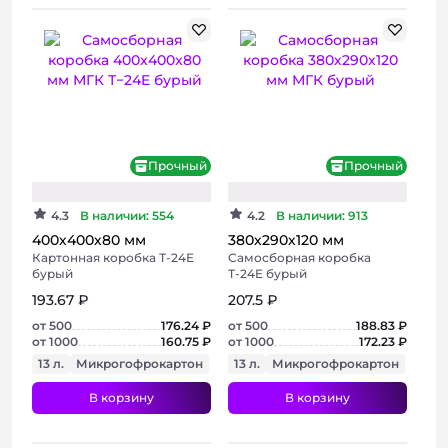
Прочный
Прочный
4.3
В наличии: 554
4.2
В наличии: 913
400х400х80 мм
380х290х120 мм
Картонная коробка Т-24Е
Самосборная коробка
бурый
Т-24E бурый
193.67 ₽
207.5 ₽
от 500
176.24 ₽
от 500
188.83 ₽
от 1000
160.75 ₽
от 1000
172.23 ₽
13 л.
Микрогофрокартон
13 л.
Микрогофрокартон
В корзину
В корзину
+ 2 фото