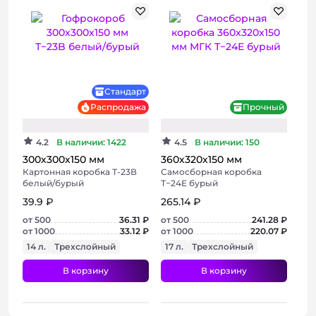
Стандарт
Распродажа
Прочный
4.2
В наличии: 1422
4.5
В наличии: 150
300х300х150 мм
360х320х150 мм
Картонная коробка Т-23В
Самосборная коробка
белый/бурый
Т−24E бурый
39.9 ₽
265.14 ₽
от 500
36.31 ₽
от 500
241.28 ₽
от 1000
33.12 ₽
от 1000
220.07 ₽
14 л.
Трехслойный
17 л.
Трехслойный
В корзину
В корзину
+ 2 фото
+ 2 фото