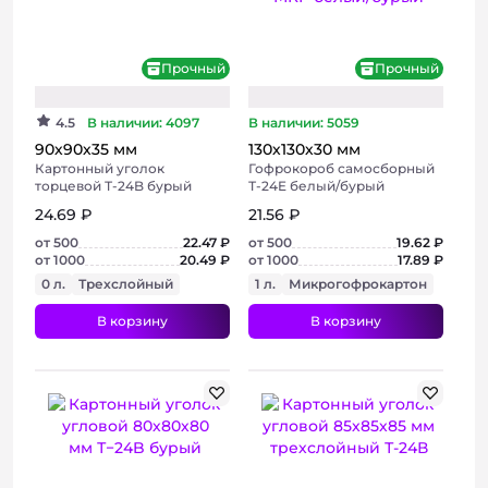
Прочный
Прочный
Консультация
4.5
В наличии: 4097
В наличии: 5059
90х90х35 мм
130х130х30 мм
Картонный уголок
Гофрокороб самосборный
торцевой Т-24B бурый
Т-24E белый/бурый
24.69 ₽
21.56 ₽
от 500
22.47 ₽
от 500
19.62 ₽
от 1000
20.49 ₽
от 1000
17.89 ₽
0 л.
Трехслойный
1 л.
Микрогофрокартон
В корзину
В корзину