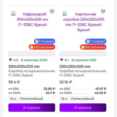
+ 2 фото
Хит
Стандарт
Стандарт
Распродажа
Распродажа
4.2
В наличии: 3293
4.1
В наличии: 830
300х200х200 мм
250х250х200 мм
Коробка четырехклапанная
Коробка четырехклапанная
П−32BC бурый
П−32ВС бурый
39.4 ₽
52.16 ₽
от 500
35.85 ₽
от 500
47.47 ₽
от 1000
32.7 ₽
от 1000
43.29 ₽
12 л.
Пятислойный
13 л.
Пятислойный
В корзину
В корзину
+ 3 фото