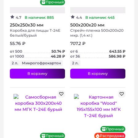
Прочный
Хит
4.7
В наличии: 885
4.4
В наличии: 445
250х250х30 мм
500х200х20 мм
Коробка для пиццы Т-24Е
Стрейч-пленка 500х200х20
белый/бурый
мкр. (1,4 кг.)
55.76 ₽
707.2 ₽
от 500
50.74 ₽
от 6
643.55 ₽
от 1000
46.28 ₽
от 36
586.98 ₽
2 л.
Микрогофрокартон
2 л.
В корзину
В корзину
+ 3 фото
+ 2 фото
Прочный
Прочный
Распродажа