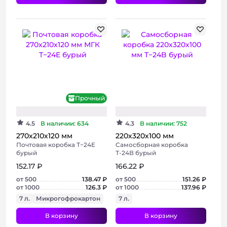
+ 3 фото
+ 3 фото
Прочный
4.5
В наличии: 634
4.3
В наличии: 752
270х210х120 мм
220х320х100 мм
Почтовая коробка Т−24E
Самосборная коробка
бурый
Т-24В бурый
152.17 ₽
166.22 ₽
от 500
138.47 ₽
от 500
151.26 ₽
от 1000
126.3 ₽
от 1000
137.96 ₽
7 л.
Микрогофрокартон
7 л.
В корзину
В корзину