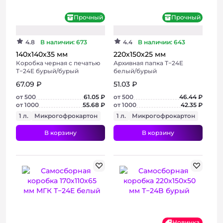
Прочный
Прочный
4.8
В наличии: 673
4.4
В наличии: 643
140х140х35 мм
220х150х25 мм
Коробка черная с печатью
Архивная папка Т−24E
Т−24E бурый/бурый
белый/бурый
67.09 ₽
51.03 ₽
от 500
61.05 ₽
от 500
46.44 ₽
от 1000
55.68 ₽
от 1000
42.35 ₽
1 л.
Микрогофрокартон
1 л.
Микрогофрокартон
В корзину
В корзину
+ 3 фото
+ 6 фото
Новинка