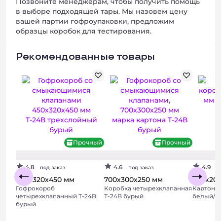
Позвоните менеджерам, чтобы получить помощь
в выборе подходящей тары. Мы назовем цену
вашей партии гофроупаковки, предложим
образцы коробок для тестирования.
Рекомендованные товары
Прочный
Прочный
4.8
4.6
4.9
под заказ
под заказ
п
450х320х450 мм
700х300х250 мм
200х20
Гофрокороб
Коробка четырехклапанная
Картонн
четырехклапанный Т-24B
Т-24B бурый
белый/б
бурый