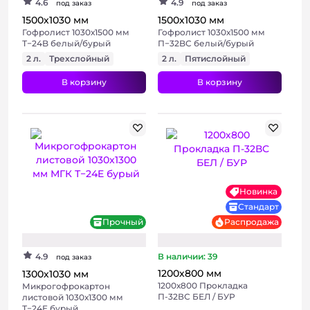
4.6
4.9
под заказ
под заказ
1500х1030 мм
1500х1030 мм
Гофролист 1030х1500 мм
Гофролист 1030х1500 мм
Т−24B белый/бурый
П−32BC белый/бурый
2 л.
Трехслойный
2 л.
Пятислойный
В корзину
В корзину
Новинка
Стандарт
Прочный
Распродажа
4.9
В наличии: 39
под заказ
1200х800 мм
1300х1030 мм
1200х800 Прокладка
Микрогофрокартон
П-32ВС БЕЛ / БУР
листовой 1030х1300 мм
Т−24E бурый