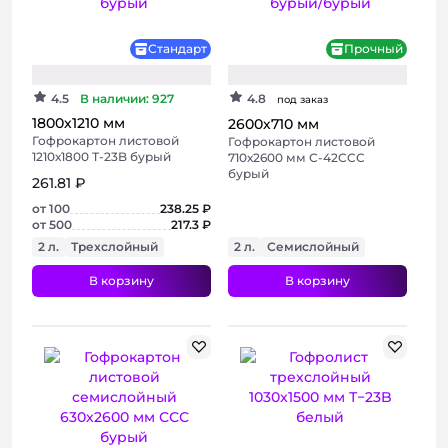
Стандарт
Прочный
4.5
В наличии: 927
4.8
под заказ
1800х1210 мм
2600х710 мм
Гофрокартон листовой
Гофрокартон листовой
1210х1800 Т-23B бурый
710х2600 мм С-42CCC
бурый
261.81 ₽
от 100
238.25 ₽
от 500
217.3 ₽
2 л.
Трехслойный
2 л.
Семислойный
В корзину
В корзину
+ 2 фото